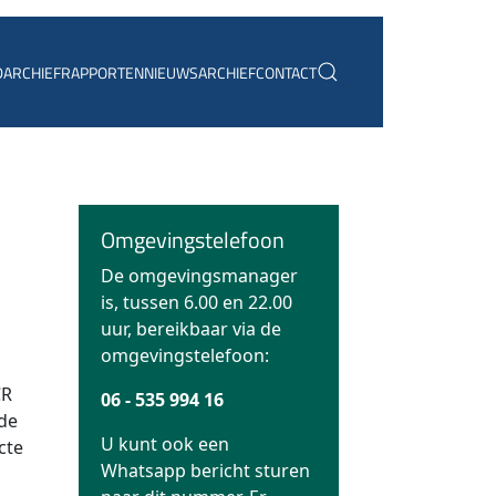
D
ARCHIEF
RAPPORTEN
NIEUWSARCHIEF
CONTACT
Omgevingstelefoon
De omgevingsmanager
is, tussen 6.00 en 22.00
uur, bereikbaar via de
omgevingstelefoon:
CR
06 - 535 994 16
de
U kunt ook een
cte
Whatsapp bericht sturen