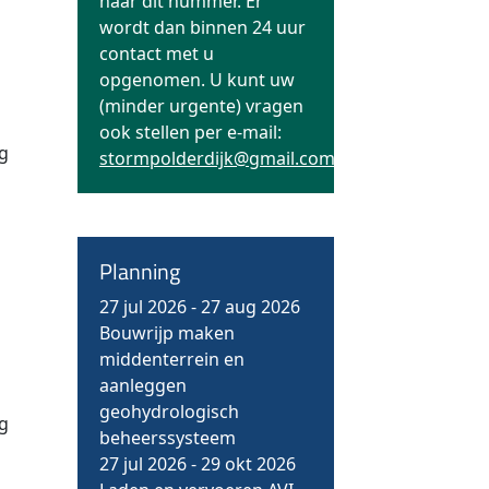
naar dit nummer. Er
wordt dan binnen 24 uur
contact met u
n
opgenomen. U kunt uw
(minder urgente) vragen
ook stellen per e-mail:
ng
stormpolderdijk@gmail.com
Planning
o
27 jul 2026
-
27 aug 2026
Bouwrijp maken
middenterrein en
aanleggen
geohydrologisch
ng
beheerssysteem
27 jul 2026
-
29 okt 2026