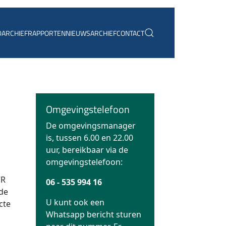
D
ARCHIEF
RAPPORTEN
NIEUWSARCHIEF
CONTACT
Omgevingstelefoon
De omgevingsmanager
is, tussen 6.00 en 22.00
uur, bereikbaar via de
omgevingstelefoon:
CR
06 - 535 994 16
de
U kunt ook een
cte
Whatsapp bericht sturen