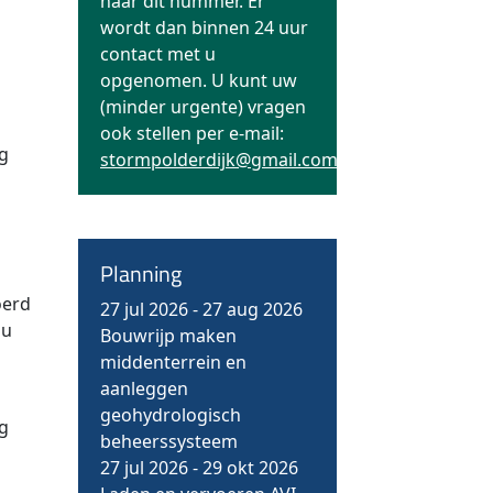
naar dit nummer. Er
wordt dan binnen 24 uur
contact met u
n
opgenomen. U kunt uw
(minder urgente) vragen
ook stellen per e-mail:
ng
stormpolderdijk@gmail.com
Planning
o
oerd
27 jul 2026
-
27 aug 2026
nu
Bouwrijp maken
middenterrein en
aanleggen
geohydrologisch
ng
beheerssysteem
27 jul 2026
-
29 okt 2026