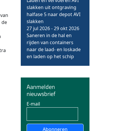
Laden en vervoeren AVI
slakken uit ontgraving
halfase 5 naar depot AVI
 van
slakken
j de
27 jul 2026
-
29 okt 2026
Saneren in de hal en
n
rijden van containers
naar de laad- en loskade
tra
en laden op het schip
Aanmelden
nieuwsbrief
E-mail
Abonneren