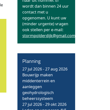
naar dit nummer. Er
de
wordt dan binnen 24 uur
contact met u
opgenomen. U kunt uw
(minder urgente) vragen
ook stellen per e-mail:
stormpolderdijk@gmail.com
Planning
27 jul 2026
-
27 aug 2026
Bouwrijp maken
middenterrein en
aanleggen
geohydrologisch
beheerssysteem
27 jul 2026
-
29 okt 2026